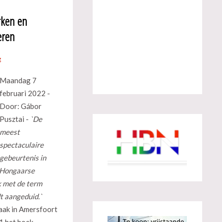
rken en
eren
g
Maandag 7
februari 2022 -
Door: Gábor
Pusztai -
`De
meest
spectaculaire
gebeurtenis in
e Hongaarse
k met de term
dt aangeduid.`
baak in Amersfoort