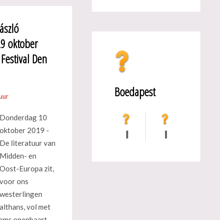
ászló
29 oktober
Festival Den
Boedapest
uur
Donderdag 10
oktober 2019 -
De literatuur van
Midden- en
Oost-Europa zit,
voor ons
westerlingen
althans, vol met
Soms openbaart