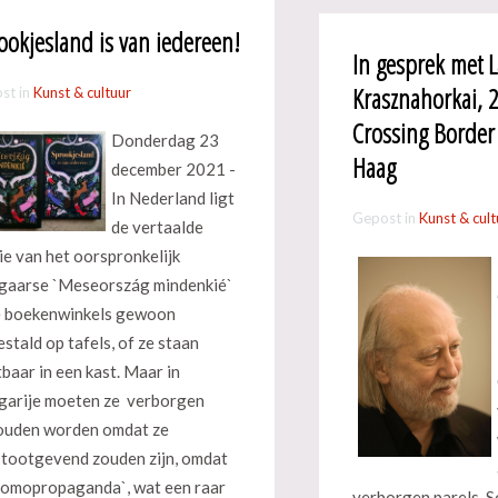
ookjesland is van iedereen!
In gesprek met L
Krasznahorkai, 
st in
Kunst & cultuur
Crossing Border 
Donderdag 23
Haag
december 2021 -
In Nederland ligt
Gepost in
Kunst & cult
de vertaalde
ie van het oorspronkelijk
aarse `Meseország mindenkié`
e boekenwinkels gewoon
estald op tafels, of ze staan
tbaar in een kast. Maar in
arije moeten ze verborgen
ouden worden omdat ze
tootgevend zouden zijn, omdat
homopropaganda`, wat een raar
verborgen parels. 