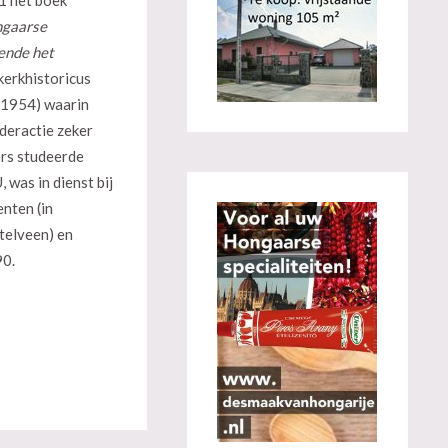
1 het boek
ngaarse
ende het
kerkhistoricus
 (1954) waarin
deractie zeker
ers studeerde
 was in dienst bij
nten (in
elveen) en
90.