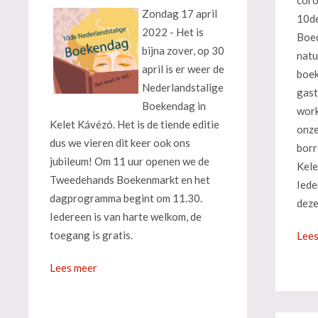
coro
Zondag 17 april
10de
2022 - Het is
Boed
bijna zover, op 30
natu
april is er weer de
boek
Nederlandstalige
gast
Boekendag in
work
Kelet Kávézó. Het is de tiende editie
onze
dus we vieren dit keer ook ons
borr
jubileum! Om 11 uur openen we de
Kele
Tweedehands Boekenmarkt en het
Iede
dagprogramma begint om 11.30.
deze
Iedereen is van harte welkom, de
toegang is gratis.
Lees
Lees meer