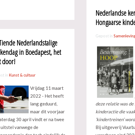
Nederlandse ke
Hongaarse kind
Gepost in
Samenlevin
Tiende Nederlandstalige
kendag in Boedapest, het
t door!
st in
Kunst & cultuur
Vrijdag 11 maart
2022 - Het heeft
lang geduurd,
deze relatie was d
maar dit voorjaar
kinderactie die vaa
aterdag 30 april vindt er na twee
‘kindertreinen’ wor
 uitstel vanwege de
Bij uitgeverij Vuur