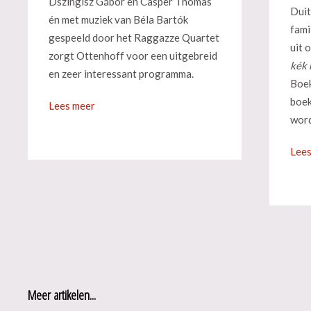
Dszingisz Gábor en Casper Thomas
Duit
én met muziek van Béla Bartók
fami
gespeeld door het Raggazze Quartet
uit 
zorgt Ottenhoff voor een uitgebreid
kék
en zeer interessant programma.
Boek
boek
Lees meer
wor
Lees
Meer artikelen...