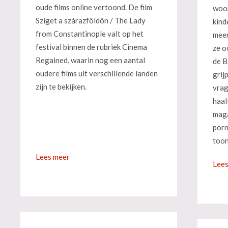
oude films online vertoond. De film
woor
Sziget a szárazföldön / The Lady
kind
from Constantinople valt op het
meer
festival binnen de rubriek Cinema
ze o
Regained, waarin nog een aantal
de B
oudere films uit verschillende landen
grij
zijn te bekijken.
vrag
haal
maga
porn
toon
Lees meer
Lees