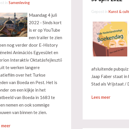
st in
Samenleving
Gepost in
Kunst & cult
Maandag 4 juli
2022 - Sinds kort
is er op YouTube
een trailer te zien
een nog verder door E-History
énelmi Animációs Egyesület en
rion Interaktív Oktatásfejlesztő
 uit te werken langere
afsluitende pubquiz
atiefilm over het Turkse
Jaap Faber staat in
eden van Boeda en Pest. Het is
Stad als Vrijstaat /
onder om een kijkje in het
Lees meer
atbeeld van Boeda in 1683 te
en nemen en ook sommige
uwen van binnen te zien.
 meer