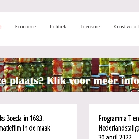
e
Economie
Politiek
Toerisme
Kunst & cul
ks Boeda in 1683,
Programma Tie
matiefilm in de maak
Nederlandstali
30 april 2022