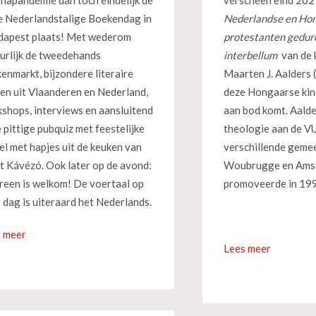
napandemie dan toch eindelijk de
verscheen eind 202
 Nederlandstalige Boekendag in
Nederlandse en Ho
apest plaats! Met wederom
protestanten gedur
urlijk de tweedehands
interbellum
van de 
enmarkt, bijzondere literaire
Maarten J. Aalders
en uit Vlaanderen en Nederland,
deze Hongaarse kin
shops, interviews en aansluitend
aan bod komt. Aald
 pittige pubquiz met feestelijke
theologie aan de VU,
el met hapjes uit de keuken van
verschillende gemee
t Kávézó. Ook later op de avond:
Woubrugge en Amst
reen is welkom! De voertaal op
promoveerde in 19
 dag is uiteraard het Nederlands.
 meer
Lees meer