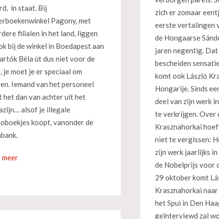
d, in staat. Bij
zich er zomaar eent
erboekenwinkel Pagony, met
eerste vertalingen 
dere filialen in het land, liggen
de Hongaarse Sándo
ok bij de winkel in Boedapest aan
jaren negentig. Dat
artók Béla út dus niet voor de
bescheiden sensatie
p, je moet je er speciaal om
komt ook László Kr
en. Iemand van het personeel
Hongarije. Sinds een
t het dan van achter uit het
deel van zijn werk i
zijn… alsof je illegale
te verkrijgen. Over
oboekjes koopt, vanonder de
Krasznahorkai hoef
bank.
niet te vergissen: 
zijn werk jaarlijks 
 meer
de Nobelprijs voor 
29 oktober komt Lá
Krasznahorkai naar
het Spui in Den Haa
geïnterviewd zal w