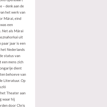
je – denk aan de
van het werk van
r Márai, eind
 was een
. Net als Márai
asznahorkai uit
 paar jaar is een
n het Nederlands
 de status van
t een mens zich
Hongarije dient
in ten behoeve van
de Literatuur. Op
szló
 het Theater aan
g waar hij
orden door Chris