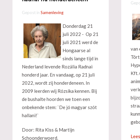
Gepo
Gepost in
Samenleving
Donderdag 21
juli 2022 - Op 21
juli 2021 werd de
van 
Hongaarse al
Tört
sinds lange tijd in
Hype
Nederland levende Rozália Radnai
Kft.
honderd jaar. En vandaag, op 21 juli
anim
2022, wordt zij honderdeneen. In
verl
2009 leerden wij Rózsika kennen. Bij
bijz
de bushalte hoorden we toen een
stra
onbekende stem: `De jó magyar szót
kunn
hallani!`
gebo
Door: Rita Kiss & Martijn
Lees
Schoonderwoerd.