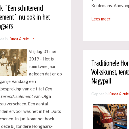
Keulemans. Aanvang
k `Een schitterend
lement` nu ook in het
Lees meer
gaars
st in
Kunst & cultuur
Vrijdag 31 mei
2019 - Het is
Traditionele Ho
ruim twee jaar
Volkskunst, tent
geleden dat er op
Nagypall
arije Vandaag een
bespreking van de titel
Een
Gepost in
Kunst & cult
tterend isolement
van Olga
au verscheen. Een aantal
den ervoor was het in het Duits
chenen. In juni komt het boek
 deze bijzondere Hongaars-