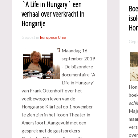
`A Life in Hungary` een
Boe
verhaal over veerkracht in
iso
Hongarije
Hon
Gepost in
Europese Unie
Gepo
Maandag 16
september 2019
- De bijzondere
documentaire `A
Life in Hungary`
Hong
van Frank Ottenhoff over het
boek
veelbewogen leven van de
schi
Hongaarse Klári zal op 1 november
Maje
te zien zijn in het Icoon Theater in
maan
Amersfoort. Aangevuld met een
vers
gesprek met de gastsprekers
over