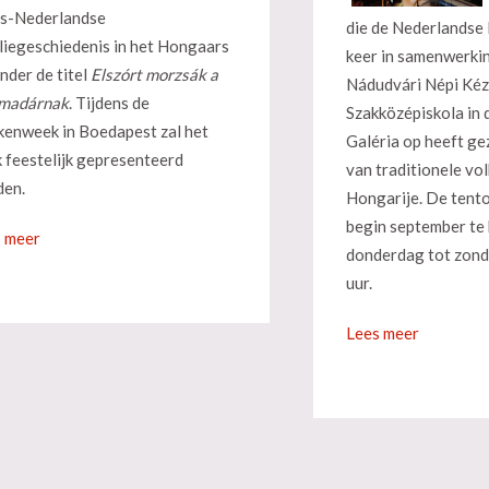
s-Nederlandse
die de Nederlandse
liegeschiedenis in het Hongaars
keer in samenwerki
onder de titel
Elszórt morzsák a
Nádudvári Népi Ké
 madárnak
. Tijdens de
Szakközépiskola in 
enweek in Boedapest zal het
Galéria op heeft gez
 feestelijk gepresenteerd
van traditionele vo
den.
Hongarije. De tento
begin september te
 meer
donderdag tot zond
uur.
Lees meer