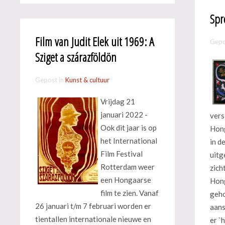
Spr
Film van Judit Elek uit 1969: A
Gepo
Sziget a szárazföldön
Gepost in
Kunst & cultuur
Vrijdag 21
januari 2022 -
vers
Ook dit jaar is op
Hong
het International
in d
Film Festival
uitg
Rotterdam weer
zich
een Hongaarse
Hong
film te zien. Vanaf
geh
26 januari t/m 7 februari worden er
aans
tientallen internationale nieuwe en
er `