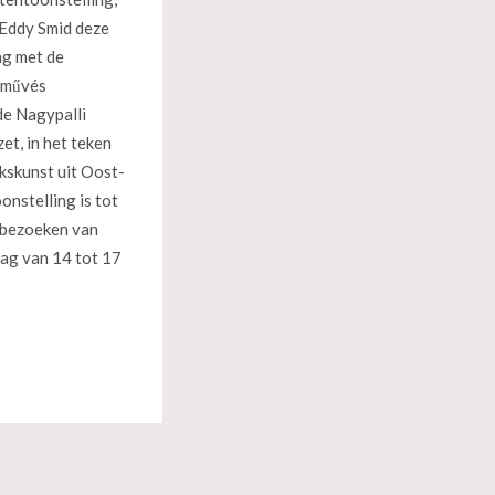
 Eddy Smid deze
ng met de
zművés
de Nagypalli
et, in het teken
lkskunst uit Oost-
onstelling is tot
 bezoeken van
ag van 14 tot 17