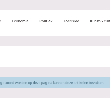
e
Economie
Politiek
Toerisme
Kunst & cul
 getoond worden op deze pagina kunnen deze artikelen bevatten.