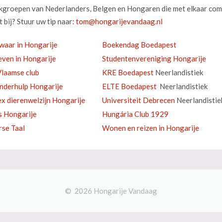
okgroepen van Nederlanders, Belgen en Hongaren die met elkaar com
 bij? Stuur uw tip naar:
waar in Hongarije
Boekendag Boedapest
ven in Hongarije
Studentenvereniging Hongarije
laamse club
KRE Boedapest
Neerlandistiek
inderhulp Hongarije
ELTE Boedapest
Neerlandistiek
ex dierenwelzijn Hongarije
Universiteit Debrecen
Neerlandistie
s Hongarije
Hungária Club 1929
se Taal
Wonen en reizen in Hongarije
© 2026 Hongarije Vandaag