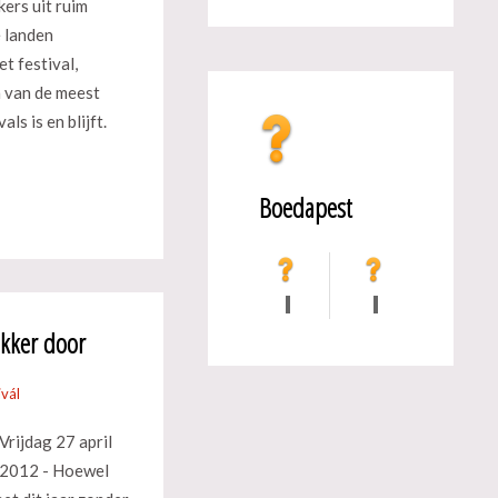
kers uit ruim
e landen
et festival,
 van de meest
als is en blijft.
Boedapest
ekker door
ivál
Vrijdag 27 april
2012 - Hoewel