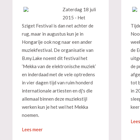
Zaterdag 18 juli
2015 - Het
Sziget Festival is dan net achter de
Tijd
rug, maar in augustus kun je in
Noor
Hongarije ook nog naar een ander
week
muziekfestival. De organisatie van
de E
B.my.Lake noemt dit festival het
uitg
’Mekka van de elektronische muziek’
de p
en inderdaad met de vele optredens
afge
in vier dagen tijd van ruim honderd
tot 
internationale artiesten en dj's die
in 2
allemaal binnen deze muziekstijl
slee
werken kun je het wel het Mekka
keer
noemen.
Lees
Lees meer