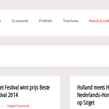
e
Economie
Politiek
Toerisme
Kunst & cul
et Festival wint prijs Beste
Holland meets H
tival 2014
Nederlands-Ho
op Sziget
st in
Sziget Fesztivál