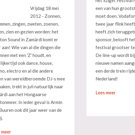
het Sziget Festival 
Vrijdag 18 mei
een van hun groots
2012 - Zonnen,
moet doen, Vodafone
men, zingen, zweten, zoenen,
twee jaar flink heef
en, zien en gezien worden: het
heeft zich terugget
ton Sound in Zamárdi komt er
sponsor, belooft he
 aan! Wie van al die dingen die
festival grootser t
nnen met een 'Z' houdt, en
De line-up wordt bi
lijkertijd ook dance, house,
nieuwe namen aange
no, electro en al die andere
een derde trein rijd
len van wereldberoemde DJ-s mee
Nederland!
aken, trekt in juli natuurlijk naar
Lees meer
rdi aan het Hongaarse
tonmeer. In ieder geval is Armin
Buuren ook dit jaar weer van de
j.
 meer