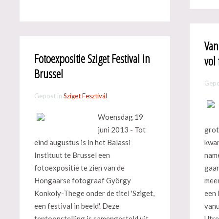
Van 
Fotoexpositie Sziget Festival in
vol 
Brussel
Gepo
Gepost in
Sziget Fesztivál
Woensdag 19
juni 2013 - Tot
grot
eind augustus is in het Balassi
kwam
Instituut te Brussel een
name
fotoexpositie te zien van de
gaan
Hongaarse fotograaf György
meer
Konkoly-Thege onder de titel 'Sziget,
een 
een festival in beeld'. Deze
vanu
tentoonstelling is samengesteld uit
Utre