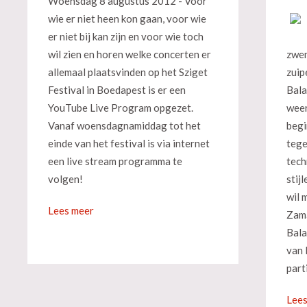
Woensdag 8 augustus 2012 - Voor
wie er niet heen kon gaan, voor wie
er niet bij kan zijn en voor wie toch
wil zien en horen welke concerten er
zwem
allemaal plaatsvinden op het Sziget
zuip
Festival in Boedapest is er een
Bala
YouTube Live Program opgezet.
weer
Vanaf woensdagnamiddag tot het
begi
einde van het festival is via internet
tege
een live stream programma te
tech
volgen!
stij
wil m
Lees meer
Zamá
Bala
van 
parti
Lees