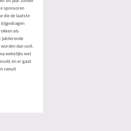
het dit jaar zonder
te sponsoren
 die de laatste
t bijgedragen
rokken als
t jubilerende
e worden dan ooit.
jna wekelijks met
vuld, én er gaat
en vanuit