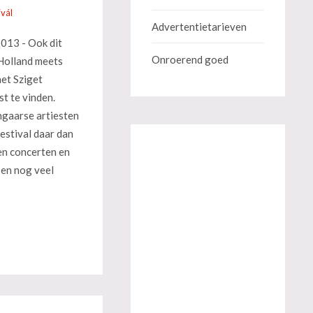
ivál
Advertentietarieven
2013 - Ook dit
Onroerend goed
'Holland meets
et Sziget
st te vinden.
gaarse artiesten
festival daar dan
en concerten en
 en nog veel