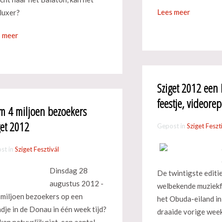
Lees meer
luxer?
 meer
Sziget 2012 een
feestje, videore
m 4 miljoen bezoekers
get 2012
Gepost in
Sziget Feszt
st in
Sziget Fesztivál
Dinsdag 28
De twintigste editi
augustus 2012 -
welbekende muziekf
 miljoen bezoekers op een
het Obuda-eiland i
ndje in de Donau in één week tijd?
draaide vorige week
kan natuurlijk niet, een aantal