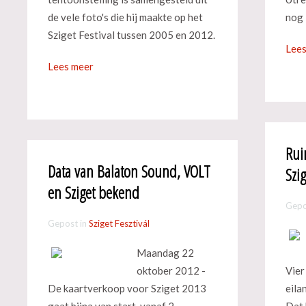
de vele foto's die hij maakte op het
nog 
Sziget Festival tussen 2005 en 2012.
Lees
Lees meer
Rui
Data van Balaton Sound, VOLT
Szi
en Sziget bekend
Gepo
Gepost in
Sziget Fesztivál
Maandag 22
oktober 2012 -
Vier
De kaartverkoop voor Sziget 2013
eila
gaat bijna van start, vanaf 2
Dat 