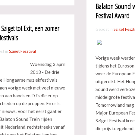
Balaton Sound 
Festival Award
Sziget tot Exit, een zomer
Gepost in
Sziget Feszt
festivals
st in
Sziget Fesztivál
Vorige week werden
Woensdag 3 april
tijdens het Euroso
2013 - De drie
weer de European F
e Hongaarse muziekfestivals
uitgereikt. Het Ho
en vorige week met veel nieuwe
Sound werd verkoze
n van bands en DJ's die er op
middelgrote festiva
 treden op de proppen. En er is
Tomorrowland mag d
 nieuws. Voor het eerst gaat er
Major European Fes
Balaton Sound Trein rijden
Sziget Festival kree
it Nederland, rechtstreeks vanaf
die prijs toegekend.
cht naar het Balaton, kan het