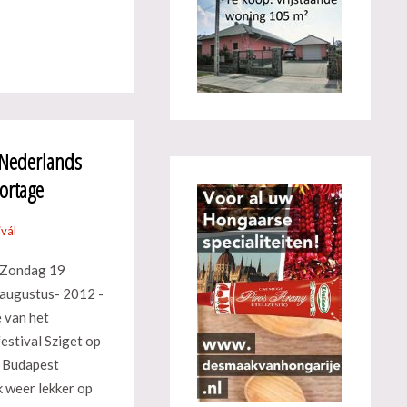
 Nederlands
portage
ivál
Zondag 19
augustus- 2012 -
e van het
estival Sziget op
n Budapest
 weer lekker op