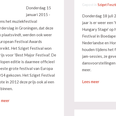
Gepost in
Sziget Feszt
Donderdag 15
januari 2015 -
Donderdag 18 juli 
ens het muziekfestival
jaar is er weer een 
derslag in Groningen, dat deze
Hungary Stage' op h
 plaatsvindt, werden ook weer
Festival in Boedape
uropean Festival Awards
Nederlandse en Hon
ereikt. Het Sziget Festival won
houden tijdens het 
rijs voor 'Best Major Festival'. De
jam-sessies, ze gev
lopen editie is daarmee officieel
dansvoorstellingen
beste grote festival van Europa
meer.
014 gekozen. Het Sziget Festival
Lees meer
pte in 2012 deze prijs ook al een
 binnen.
 meer