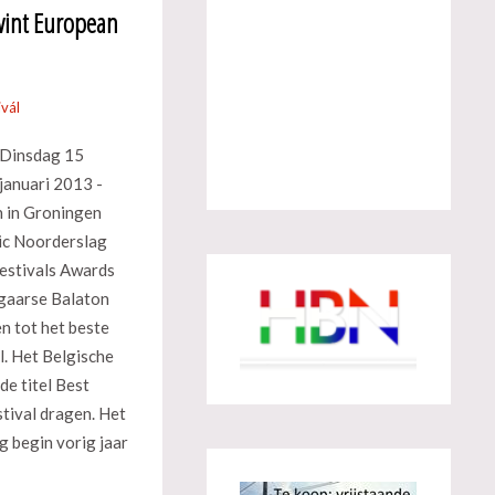
wint European
ivál
Dinsdag 15
januari 2013 -
 in Groningen
nic Noorderslag
estivals Awards
ngaarse Balaton
n tot het beste
l. Het Belgische
e titel Best
tival dragen. Het
g begin vorig jaar