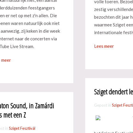
volle toeren. Bezoe
erdduizenden feestgangers
zestig verschillend
en er net op met z'n allen. Die
bezochten dit jaar h
oenen waren natuurlijk ook niet
waarmee Sziget een
 aanwezig, zij keken in die week
internationale festiv
internet naar de concerten via
Lees meer
Tube Live Stream.
 meer
Sziget dendert l
aton Sound, in Zamárdi
Gepost in
Sziget Feszt
es met een Z
st in
Sziget Fesztivál