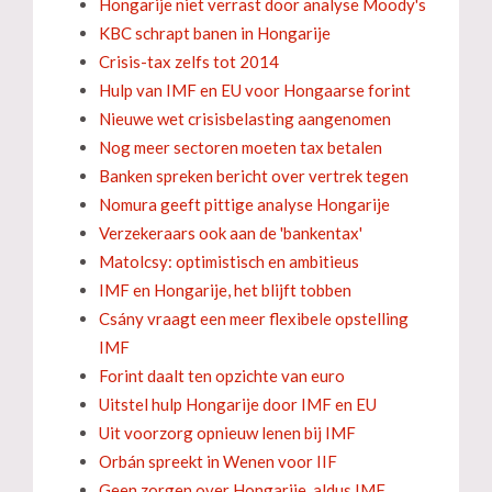
Hongarije niet verrast door analyse Moody's
KBC schrapt banen in Hongarije
Crisis-tax zelfs tot 2014
Hulp van IMF en EU voor Hongaarse forint
Nieuwe wet crisisbelasting aangenomen
Nog meer sectoren moeten tax betalen
Banken spreken bericht over vertrek tegen
Nomura geeft pittige analyse Hongarije
Verzekeraars ook aan de 'bankentax'
Matolcsy: optimistisch en ambitieus
IMF en Hongarije, het blijft tobben
Csány vraagt een meer flexibele opstelling
IMF
Forint daalt ten opzichte van euro
Uitstel hulp Hongarije door IMF en EU
Uit voorzorg opnieuw lenen bij IMF
Orbán spreekt in Wenen voor IIF
Geen zorgen over Hongarije, aldus IMF