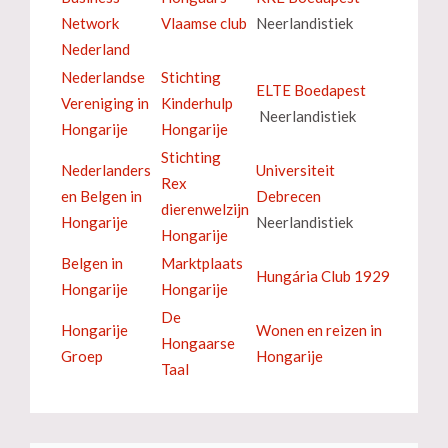
Network
Vlaamse club
Neerlandistiek
Nederland
Nederlandse
Stichting
ELTE Boedapest
Vereniging in
Kinderhulp
Neerlandistiek
Hongarije
Hongarije
Stichting
Nederlanders
Universiteit
Rex
en Belgen in
Debrecen
dierenwelzijn
Hongarije
Neerlandistiek
Hongarije
Belgen in
Marktplaats
Hungária Club 1929
Hongarije
Hongarije
De
Hongarije
Wonen en reizen in
Hongaarse
Groep
Hongarije
Taal