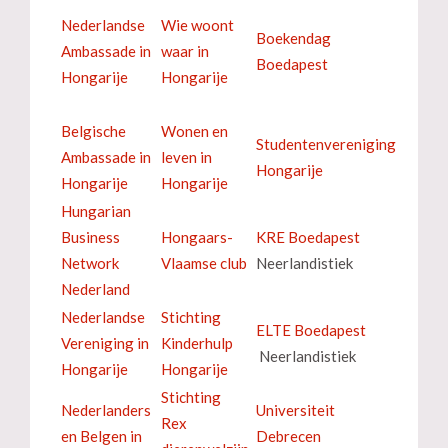
Nederlandse
Wie woont
Boekendag
Ambassade in
waar in
Boedapest
Hongarije
Hongarije
Belgische
Wonen en
Studentenvereniging
Ambassade in
leven in
Hongarije
Hongarije
Hongarije
Hungarian
Business
Hongaars-
KRE Boedapest
Network
Vlaamse club
Neerlandistiek
Nederland
Nederlandse
Stichting
ELTE Boedapest
Vereniging in
Kinderhulp
Neerlandistiek
Hongarije
Hongarije
Stichting
Nederlanders
Universiteit
Rex
en Belgen in
Debrecen