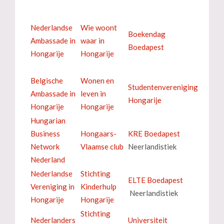
Nederlandse
Wie woont
Boekendag
Ambassade in
waar in
Boedapest
Hongarije
Hongarije
Belgische
Wonen en
Studentenvereniging
Ambassade in
leven in
Hongarije
Hongarije
Hongarije
Hungarian
Business
Hongaars-
KRE Boedapest
Network
Vlaamse club
Neerlandistiek
Nederland
Nederlandse
Stichting
ELTE Boedapest
Vereniging in
Kinderhulp
Neerlandistiek
Hongarije
Hongarije
Stichting
Nederlanders
Universiteit