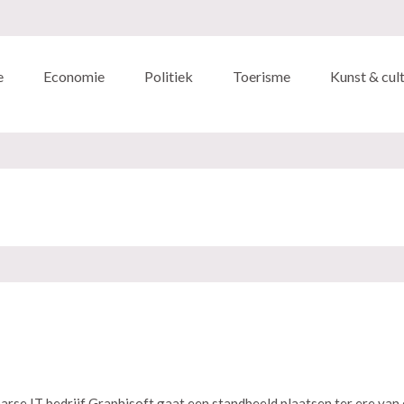
e
Economie
Politiek
Toerisme
Kunst & cul
rse IT bedrijf Graphisoft gaat een standbeeld plaatsen ter ere van