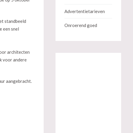
Advertentietarieven
het standbeeld
Onroerend goed
e een snel
oor architecten
ok voor andere
uur aangebracht.