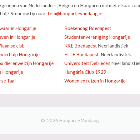
okgroepen van Nederlanders, Belgen en Hongaren die met elkaar com
 bij? Stuur uw tip naar:
waar in Hongarije
Boekendag Boedapest
ven in Hongarije
Studentenvereniging Hongarije
laamse club
KRE Boedapest
Neerlandistiek
inderhulp Hongarije
ELTE Boedapest
Neerlandistiek
ex dierenwelzijn Hongarije
Universiteit Debrecen
Neerlandistie
s Hongarije
Hungária Club 1929
se Taal
Wonen en reizen in Hongarije
© 2026 Hongarije Vandaag