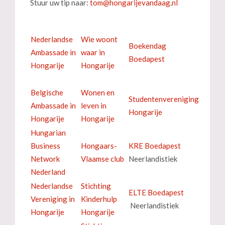
Stuur uw tip naar:
Nederlandse
Wie woont
Boekendag
Ambassade in
waar in
Boedapest
Hongarije
Hongarije
Belgische
Wonen en
Studentenvereniging
Ambassade in
leven in
Hongarije
Hongarije
Hongarije
Hungarian
Business
Hongaars-
KRE Boedapest
Network
Vlaamse club
Neerlandistiek
Nederland
Nederlandse
Stichting
ELTE Boedapest
Vereniging in
Kinderhulp
Neerlandistiek
Hongarije
Hongarije