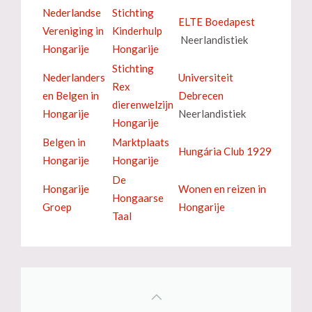
Nederlandse
Stichting
ELTE Boedapest
Vereniging in
Kinderhulp
Neerlandistiek
Hongarije
Hongarije
Stichting
Nederlanders
Universiteit
Rex
en Belgen in
Debrecen
dierenwelzijn
Hongarije
Neerlandistiek
Hongarije
Belgen in
Marktplaats
Hungária Club 1929
Hongarije
Hongarije
De
Hongarije
Wonen en reizen in
Hongaarse
Groep
Hongarije
Taal