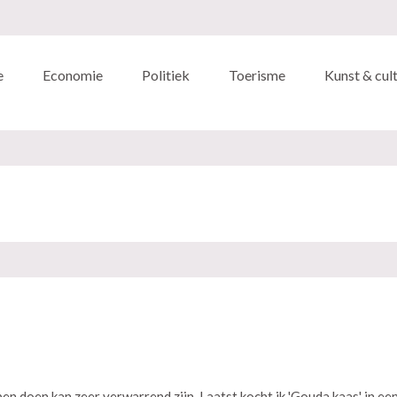
e
Economie
Politiek
Toerisme
Kunst & cul
en doen kan zeer verwarrend zijn. Laatst kocht ik 'Gouda kaas' in e