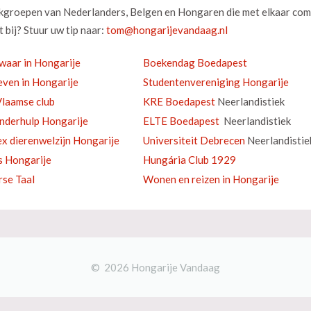
okgroepen van Nederlanders, Belgen en Hongaren die met elkaar com
 bij? Stuur uw tip naar:
waar in Hongarije
Boekendag Boedapest
ven in Hongarije
Studentenvereniging Hongarije
laamse club
KRE Boedapest
Neerlandistiek
inderhulp Hongarije
ELTE Boedapest
Neerlandistiek
ex dierenwelzijn Hongarije
Universiteit Debrecen
Neerlandistie
s Hongarije
Hungária Club 1929
se Taal
Wonen en reizen in Hongarije
© 2026 Hongarije Vandaag