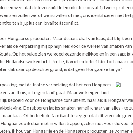
edereen weet dat de levensmiddelenindustrie ons altijd weer probeer
enis en zullen we, of we nu willen of niet, ons identificeren met het 
ntiteiten bij, plus een loyaliteitsconflict.
 voor Hongaarse producten. Maar de aanschaf van kaas, dat blijft een 
er als de verpakking mij op mijn reis door de wereld van smaken van 
 Gouda. Op het pakje zien we goed gezonde melkkoeien in een sappig
e Hollandse wolkenlucht. Jeetje, ik voel en beleef hier toch maar moo
rieten dak daar op de achtergrond, is dat geen Hongaarse tanya?
rpakking, met de trotse vermelding dat het een Hongaars
aken van thuis, uit eigen land' gaat. Maar welk eigen land
urlijk bedoeld voor de Hongaarse consument, maar als ik Hongaar was
aakbeleving. De rubberen lapjes smaken namelijk naar van alles - te zu
et naar kaas. Of bedoelt de fabrikant te zeggen dat dit vreemde goedj
ngaar zou ik daar niet in willen trappen, zeker niet voor die veel te 
t weten, ik hou van Hongarije en de Hongaarse producten, ze vormen 