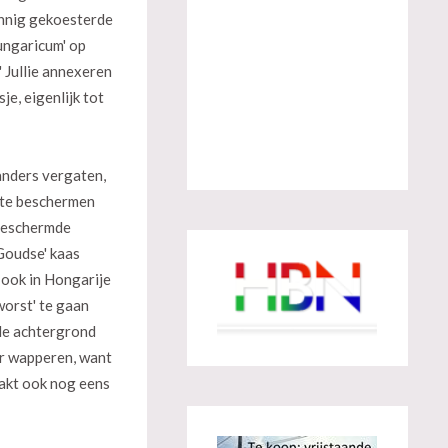
 innig gekoesterde
Hungaricum' op
 Jullie annexeren
je, eigenlijk tot
anders vergaten,
n te beschermen
 beschermde
'Goudse' kaas
 ook in Hongarije
worst' te gaan
de achtergrond
ur wapperen, want
aakt ook nog eens