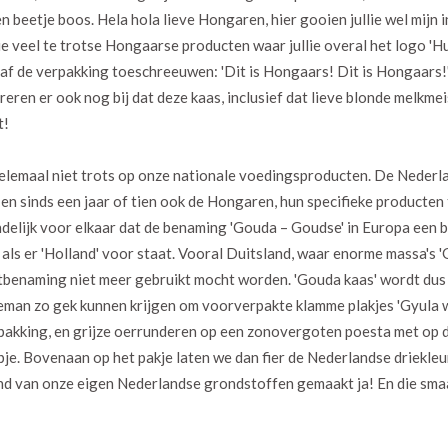
en beetje boos. Hela hola lieve Hongaren, hier gooien jullie wel mijn
die veel te trotse Hongaarse producten waar jullie overal het logo '
f de verpakking toeschreeuwen: 'Dit is Hongaars! Dit is Hongaars!'
eren er ook nog bij dat deze kaas, inclusief dat lieve blonde melkmeis
t!
helemaal niet trots op onze nationale voedingsproducten. De Nederl
, en sinds een jaar of tien ook de Hongaren, hun specifieke producte
indelijk voor elkaar dat de benaming 'Gouda – Goudse' in Europa een
als er 'Holland' voor staat. Vooral Duitsland, waar enorme massa's 
tbenaming niet meer gebruikt mocht worden. 'Gouda kaas' wordt dus
geman zo gek kunnen krijgen om voorverpakte klamme plakjes 'Gyula 
pakking, en grijze oerrunderen op een zonovergoten poesta met op 
pje. Bovenaan op het pakje laten we dan fier de Nederlandse driekle
land van onze eigen Nederlandse grondstoffen gemaakt ja! En die sm