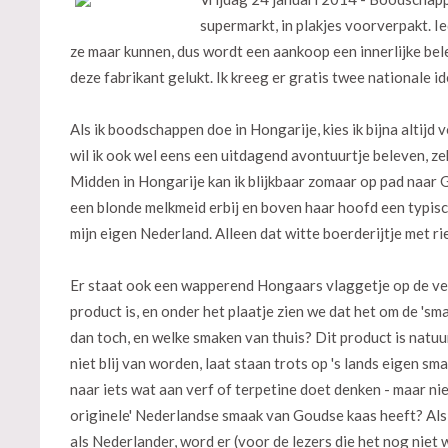
supermarkt, in plakjes voorverpakt. I
ze maar kunnen, dus wordt een aankoop een innerlijke belev
deze fabrikant gelukt. Ik kreeg er gratis twee nationale ide
Als ik boodschappen doe in Hongarije, kies ik bijna altijd
wil ik ook wel eens een uitdagend avontuurtje beleven, zek
Midden in Hongarije kan ik blijkbaar zomaar op pad naar
een blonde melkmeid erbij en boven haar hoofd een typisch
mijn eigen Nederland. Alleen dat witte boerderijtje met 
Er staat ook een wapperend Hongaars vlaggetje op de ve
product is, en onder het plaatje zien we dat het om de 'sm
dan toch, en welke smaken van thuis? Dit product is natu
niet blij van worden, laat staan trots op 's lands eigen sm
naar iets wat aan verf of terpetine doet denken - maar ni
originele' Nederlandse smaak van Goudse kaas heeft? Als Ho
als Nederlander, word er (voor de lezers die het nog nie