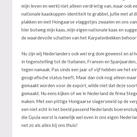
mijn leven en werk) niet alleen verdrietig van, maar ook e
nationale kaaskoppen-identiteit te grabbel, jullie met al 
plakken en met Hongaarse vlaggetjes zwaaien en ons vana
hier botweg mijn kaas, mijn eigen nationale kaas en sugger
de waardevolle schatten van het Karpatenbekken behoor
Nu zijn wij Nederlanders ook wel erg dom geweest en al 
in tegenstelling tot de Italianen, Fransen en Spanjaarden
tegen namaak. Pas sinds een jaar of vijf hebben we het e
geografische status heeft. Maar dan ook nog alleen maar 
gemaakt worden voor de export, wilde niet dat deze soor
gemaakt. Nu eens kijken of we in Nederland de firma Ste
maken. Met een pittige Hongaarse slagersmeid op de ver
een niet echt in het beeld passend Nederlands boerenstul
die Gyula worst is namelijk wel even in ons eigen Neder
net zo als alles bij ons thuis!