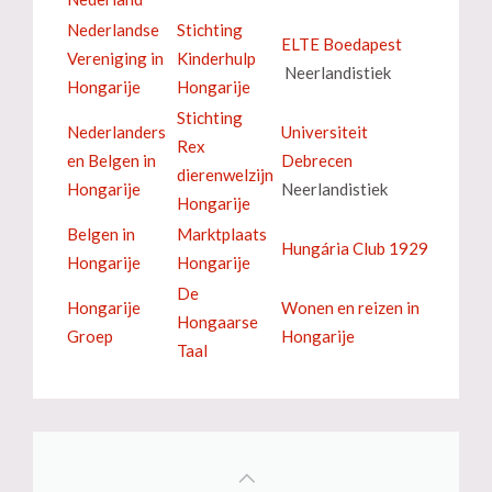
Nederlandse
Stichting
ELTE Boedapest
Vereniging in
Kinderhulp
Neerlandistiek
Hongarije
Hongarije
Stichting
Nederlanders
Universiteit
Rex
en Belgen in
Debrecen
dierenwelzijn
Hongarije
Neerlandistiek
Hongarije
Belgen in
Marktplaats
Hungária Club 1929
Hongarije
Hongarije
De
Hongarije
Wonen en reizen in
Hongaarse
Groep
Hongarije
Taal