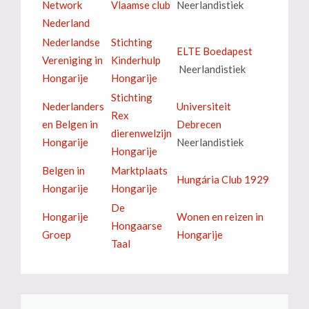
Network
Vlaamse club
Neerlandistiek
Nederland
Nederlandse
Stichting
ELTE Boedapest
Vereniging in
Kinderhulp
Neerlandistiek
Hongarije
Hongarije
Stichting
Nederlanders
Universiteit
Rex
en Belgen in
Debrecen
dierenwelzijn
Hongarije
Neerlandistiek
Hongarije
Belgen in
Marktplaats
Hungária Club 1929
Hongarije
Hongarije
De
Hongarije
Wonen en reizen in
Hongaarse
Groep
Hongarije
Taal