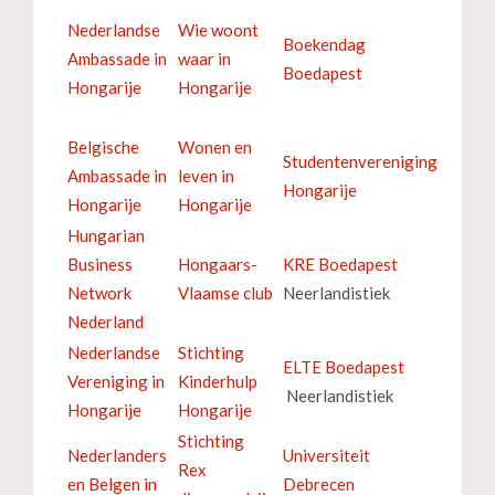
Nederlandse
Wie woont
Boekendag
Ambassade in
waar in
Boedapest
Hongarije
Hongarije
Belgische
Wonen en
Studentenvereniging
Ambassade in
leven in
Hongarije
Hongarije
Hongarije
Hungarian
Business
Hongaars-
KRE Boedapest
Network
Vlaamse club
Neerlandistiek
Nederland
Nederlandse
Stichting
ELTE Boedapest
Vereniging in
Kinderhulp
Neerlandistiek
Hongarije
Hongarije
Stichting
Nederlanders
Universiteit
Rex
en Belgen in
Debrecen