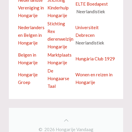
ELTE Boedapest
Vereniging in
Kinderhulp
Neerlandistiek
Hongarije
Hongarije
Stichting
Nederlanders
Universiteit
Rex
en Belgen in
Debrecen
dierenwelzijn
Hongarije
Neerlandistiek
Hongarije
Belgen in
Marktplaats
Hungária Club 1929
Hongarije
Hongarije
De
Hongarije
Wonen en reizen in
Hongaarse
Groep
Hongarije
Taal
© 2026 Hongarije Vandaag