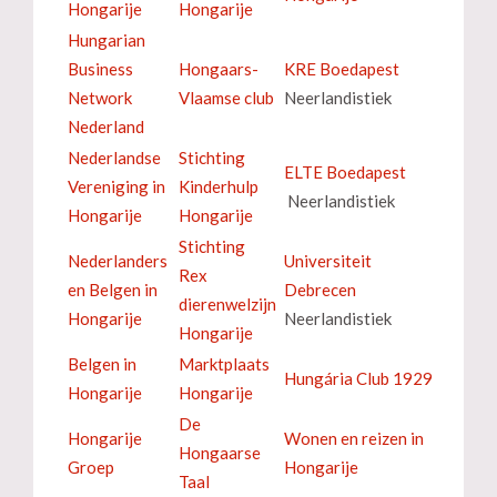
Hongarije
Hongarije
Hungarian
Business
Hongaars-
KRE Boedapest
Network
Vlaamse club
Neerlandistiek
Nederland
Nederlandse
Stichting
ELTE Boedapest
Vereniging in
Kinderhulp
Neerlandistiek
Hongarije
Hongarije
Stichting
Nederlanders
Universiteit
Rex
en Belgen in
Debrecen
dierenwelzijn
Hongarije
Neerlandistiek
Hongarije
Belgen in
Marktplaats
Hungária Club 1929
Hongarije
Hongarije
De
Hongarije
Wonen en reizen in
Hongaarse
Groep
Hongarije
Taal