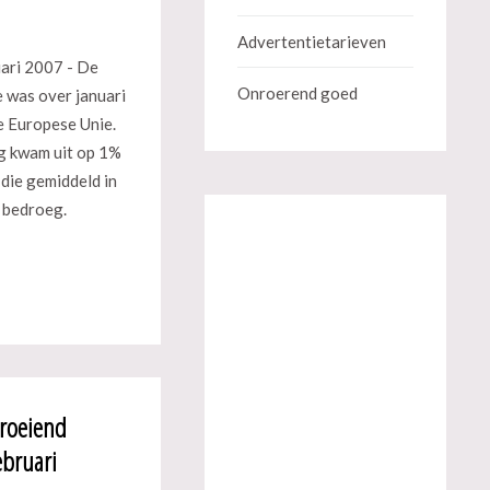
Advertentietarieven
ari 2007 - De
Onroerend goed
e was over januari
e Europese Unie.
g kwam uit op 1%
l die gemiddeld in
 bedroeg.
Groeiend
ebruari