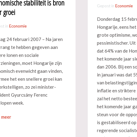
nomische stabiliteit is bron
Gepost in
Economie
r groei
Donderdag 15 febr
st in
Economie
Hongarije, eens het
grote optimisme, w
dag 24 februari 2007 – Na jaren
pessimistischer. Uit 
rang te hebben gegeven aan
dat 64% van de Hon
re lonen en sociale
het komende jaar sle
zieningen, moet Hongarije zijn
dan 2006. Bij een so
omisch evenwicht gaan vinden,
in januari was dat 
mee het een snellere groei kan
van belastingstijgi
rkstelligen, zo zei minister-
inflatie en strikter
ident Gyurcsány Ferenc
zal het netto best
lopen week.
het komende jaar g
steun voor de oppos
 meer
is gestabiliseerd op
regerende socialist