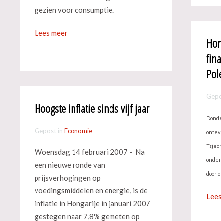
gezien voor consumptie.
Lees meer
Hon
fin
Pol
Gepo
Hoogste inflatie sinds vijf jaar
Donde
Gepost in
Economie
ontev
Tsjech
Woensdag 14 februari 2007 - Na
onder
een nieuwe ronde van
door 
prijsverhogingen op
voedingsmiddelen en energie, is de
Lees
inflatie in Hongarije in januari 2007
gestegen naar 7,8% gemeten op