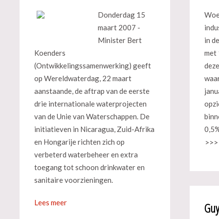
Donderdag 15
Woe
maart 2007 -
indu
Minister Bert
in d
Koenders
met 
(Ontwikkelingssamenwerking) geeft
deze
op Wereldwaterdag, 22 maart
waar
aanstaande, de aftrap van de eerste
janu
drie internationale waterprojecten
opzi
van de Unie van Waterschappen. De
binn
initiatieven in Nicaragua, Zuid-Afrika
0,5%
en Hongarije richten zich op
>>>
verbeterd waterbeheer en extra
toegang tot schoon drinkwater en
sanitaire voorzieningen.
Lees meer
Guy