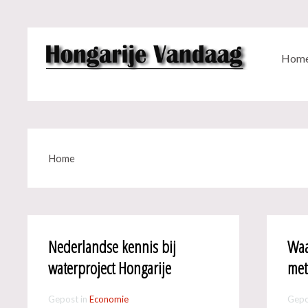
Hom
Home
Nederlandse kennis bij
Waa
waterproject Hongarije
met
Gepost in
Economie
Gepo