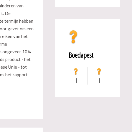
minderen van
rt. De
te termijn hebben
poor gezet om een
ereiken van het
orme
an ongeveer 10%
Boedapest
ds product - het
ese Unie - tot
ns het rapport.