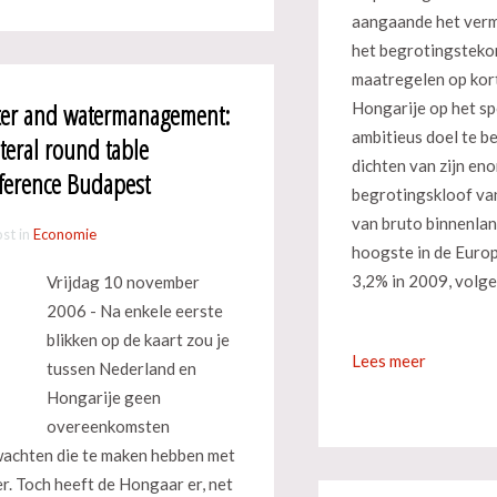
aangaande het ver
het begrotingsteko
maatregelen op kor
er and watermanagement:
Hongarije op het s
ambitieus doel te b
ateral round table
dichten van zijn en
ference Budapest
begrotingskloof v
van bruto binnenlan
st in
Economie
hoogste in de Europ
3,2% in 2009, volge
Vrijdag 10 november
2006 - Na enkele eerste
blikken op de kaart zou je
Lees meer
tussen Nederland en
Hongarije geen
overeenkomsten
achten die te maken hebben met
r. Toch heeft de Hongaar er, net