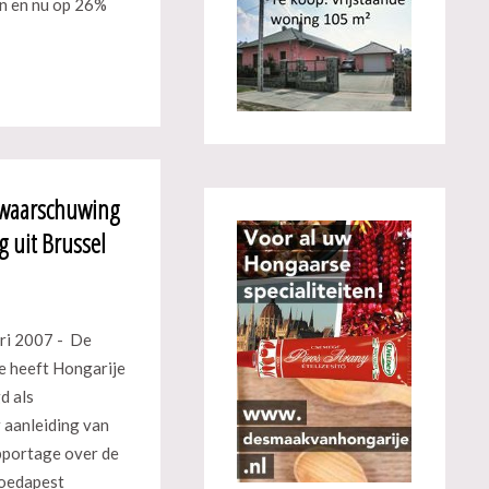
n en nu op 26%
t waarschuwing
 uit Brussel
ri 2007 - De
 heeft Hongarije
d als
aanleiding van
pportage over de
Boedapest