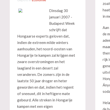
zoal
haat
Dinsdag 30
in m
januari 2007 -
Budapest Week
Aan 
schrijft dat
de m
Hongaarse experts geloven dat,
ade
indien de extreem milde winters
maar
aanhouden, het noord-oosten van
ther
Hongarije te kampen zal krijgen met
rijk 
zware overstromingen en het
gene
laagland in een desert zal
uitv
veranderen. De zomers zijn in de
Hong
laatste 50 jaar droger en heter
Ányo
geworden en dat, indien het regent
soda
of sneeuwt, dit in heftigere mate
gebeurd. Alle streken in Hongarije
Hela
kampen met een eigen
de h