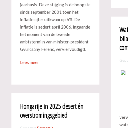
jaarbasis. Deze stijging is de hoogste
sinds september 2001 toen het
inflatiecijfer uitkwam op 6%. De
inflatie is sedert april 2006, ingaande
Wat
het moment van de tweede
bil
ambtstermijn van minister-president
con
Gyurcsány Ferenc, verviervoudigd.
Gepo
Lees meer
Hongarije in 2025 desert én
overstromingsgebied
verw
wate
Gepost in
Economie