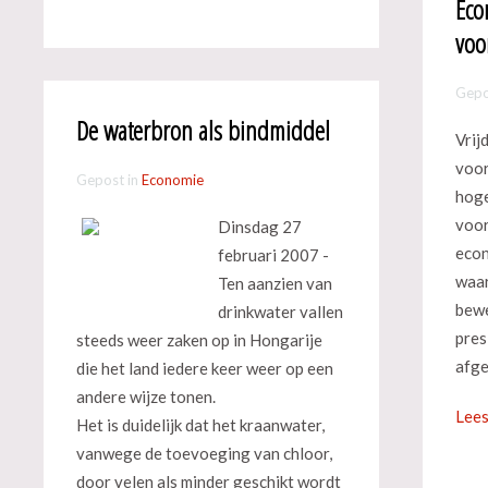
Eco
voo
Gepo
De waterbron als bindmiddel
Vrij
voor
Gepost in
Economie
hoge
voor
Dinsdag 27
econ
februari 2007 -
waar
Ten aanzien van
bewe
drinkwater vallen
pres
steeds weer zaken op in Hongarije
afge
die het land iedere keer weer op een
andere wijze tonen.
Lees
Het is duidelijk dat het kraanwater,
vanwege de toevoeging van chloor,
door velen als minder geschikt wordt