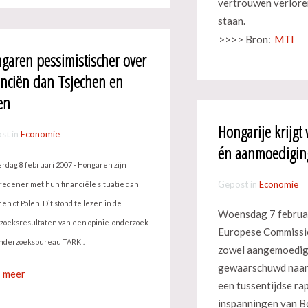
vertrouwen verlore
staan.
>>>> Bron:
MTI
garen pessimistischer over
anciën dan Tsjechen en
en
Hongarije krijg
st in
Economie
én aanmoediging
rdag 8 februari 2007 - Hongaren zijn
Gepost in
Economie
redener met hun financiële situatie dan
en of Polen. Dit stond te lezen in de
Woensdag 7 februa
zoeksresultaten van een opinie-onderzoek
Europese Commissie
onderzoeksbureau TARKI.
zowel aangemoedig
gewaarschuwd naar 
 meer
een tussentijdse ra
inspanningen van 