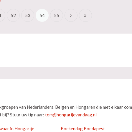
1
52
53
54
55
okgroepen van Nederlanders, Belgen en Hongaren die met elkaar com
 bij? Stuur uw tip naar:
waar in Hongarije
Boekendag Boedapest