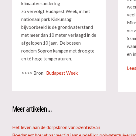
klimaatverandering,
weer
zo vervolgt Budapest Week, in het
veel
nationaal park Kiskunság
Mins
bijvoorbeeld is de grondwaterstand
verv
met meer dan 10 meter verlaagd in de
Szam
afgelopen 10 jaar. De bossen
waar
rondom Sopron kampen met droogte
en i
en té hoge temperaturen.
Lees
>>>> Bron:
Budapest Week
Meer artikelen...
Het leven aan de dorpsbron van Szentistván
Boedapest bouwt na veertig jaar eindelijk rioolwaterzuiverin