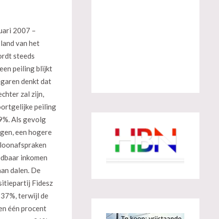
uari 2007 –
 land van het
ordt steeds
een peiling blijkt
garen denkt dat
chter zal zijn,
ortgelijke peiling
59%. Als gevolg
ngen, een hogere
e loonafspraken
eedbaar inkomen
aan dalen. De
itiepartij Fidesz
 37%, terwijl de
en één procent