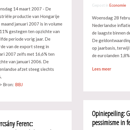
Gepost in
Economie
nsdag 14 maart 2007 - De
striële productie van Hongarije
Woensdag 28 febru
e maand januari 2007 is in volume
Nederlandse inflati
11% gestegen ten opzichte van
de laagste binnen d
lfde periode vorig jaar. De
De geldontwaardin
de van de export steeg in
op jaarbasis, terwij
ari 2007 zelfs met 16,6% ten
de eurolanden 1,8%
chte van januari 2006. De
Lees meer
enlandse afzet steeg slechts
.
> Bron:
BBJ
Opiniepeiling: 
pessimisme in f
rcsány Ferenc: