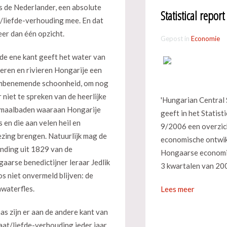
s de Nederlander, een absolute
Statistical repor
/liefde-verhouding mee. En dat
eer dan één opzicht.
Gepost in
Economie
de ene kant geeft het water van
eren en rivieren Hongarije een
mbenemende schoonheid, om nog
 niet te spreken van de heerlijke
'Hungarian Central S
maalbaden waaraan Hongarije
geeft in het Statist
is en die aan velen heil en
9/2006 een overzic
zing brengen. Natuurlijk mag de
economische ontwik
inding uit 1829 van de
Hongaarse economi
aarse benedictijner leraar Jedlik
3 kwartalen van 20
s niet onvermeld blijven: de
waterfles.
Lees meer
as zijn er aan de andere kant van
aat/liefde-verhouding ieder jaar