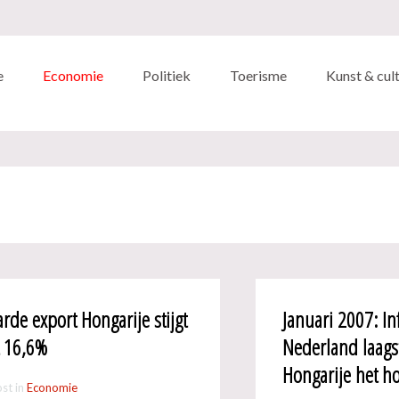
e
Economie
Politiek
Toerisme
Kunst & cul
rde export Hongarije stijgt
Januari 2007: Inf
 16,6%
Nederland laags
Hongarije het h
st in
Economie