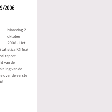
t 9/2006
Maandag 2
oktober
2006 - Het
tatistical Office'
ical report
ht van de
keling van de
e over de eerste
06.