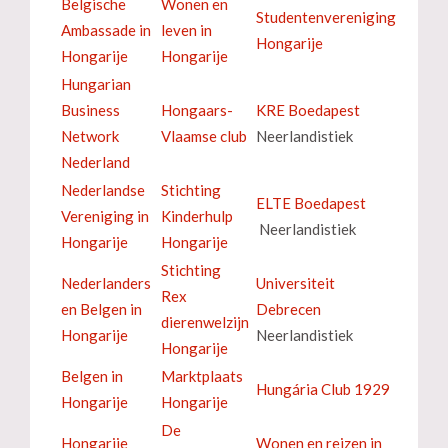
Belgische
Wonen en
Studentenvereniging
Ambassade in
leven in
Hongarije
Hongarije
Hongarije
Hungarian
Business
Hongaars-
KRE Boedapest
Network
Vlaamse club
Neerlandistiek
Nederland
Nederlandse
Stichting
ELTE Boedapest
Vereniging in
Kinderhulp
Neerlandistiek
Hongarije
Hongarije
Stichting
Nederlanders
Universiteit
Rex
en Belgen in
Debrecen
dierenwelzijn
Hongarije
Neerlandistiek
Hongarije
Belgen in
Marktplaats
Hungária Club 1929
Hongarije
Hongarije
De
Hongarije
Wonen en reizen in