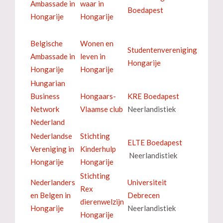
Ambassade in
waar in
Boedapest
Hongarije
Hongarije
Belgische
Wonen en
Studentenvereniging
Ambassade in
leven in
Hongarije
Hongarije
Hongarije
Hungarian
Business
Hongaars-
KRE Boedapest
Network
Vlaamse club
Neerlandistiek
Nederland
Nederlandse
Stichting
ELTE Boedapest
Vereniging in
Kinderhulp
Neerlandistiek
Hongarije
Hongarije
Stichting
Nederlanders
Universiteit
Rex
en Belgen in
Debrecen
dierenwelzijn
Hongarije
Neerlandistiek
Hongarije