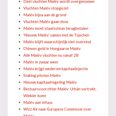
Deel vluchten Malév wordt overgenomen
Vluchten Malév stopgezet
Malév bijna aan de grond
Vluchten Malév gaan door
Malév moet staatssteun terugbetalen
'Nieuwe Malév' samen met de Tsjechen
Malév blijft waarschijnlijk niet overeind
Chinees geld in Hongaarse Malév
Alle Malév vluchten nu vanaf 2B
Malév in zwaar weer
Malév krijgt wederom kapitaalinjectie
Staking piloten Malév
Nieuwe kapitaalregeling Malév
Bestuursvoorzitter Malév: Urbán vertrekt,
Winkler komt
Malév aan infuus
Wizz Air naar Europese Commissie over
Malév