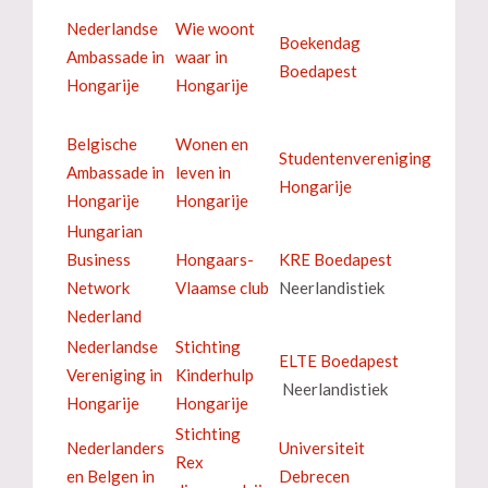
Nederlandse
Wie woont
Boekendag
Ambassade in
waar in
Boedapest
Hongarije
Hongarije
Belgische
Wonen en
Studentenvereniging
Ambassade in
leven in
Hongarije
Hongarije
Hongarije
Hungarian
Business
Hongaars-
KRE Boedapest
Network
Vlaamse club
Neerlandistiek
Nederland
Nederlandse
Stichting
ELTE Boedapest
Vereniging in
Kinderhulp
Neerlandistiek
Hongarije
Hongarije
Stichting
Nederlanders
Universiteit
Rex
en Belgen in
Debrecen