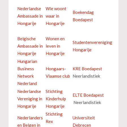
Nederlandse
Wie woont
Boekendag
Ambassade in
waar in
Boedapest
Hongarije
Hongarije
Belgische
Wonen en
Studentenvereniging
Ambassade in
leven in
Hongarije
Hongarije
Hongarije
Hungarian
Business
Hongaars-
KRE Boedapest
Network
Vlaamse club
Neerlandistiek
Nederland
Nederlandse
Stichting
ELTE Boedapest
Vereniging in
Kinderhulp
Neerlandistiek
Hongarije
Hongarije
Stichting
Nederlanders
Universiteit
Rex
en Belgen in
Debrecen