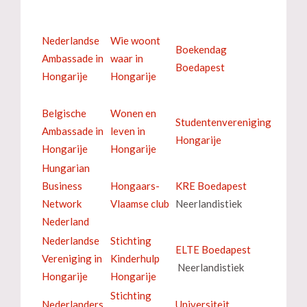
Nederlandse
Wie woont
Boekendag
Ambassade in
waar in
Boedapest
Hongarije
Hongarije
Belgische
Wonen en
Studentenvereniging
Ambassade in
leven in
Hongarije
Hongarije
Hongarije
Hungarian
Business
Hongaars-
KRE Boedapest
Network
Vlaamse club
Neerlandistiek
Nederland
Nederlandse
Stichting
ELTE Boedapest
Vereniging in
Kinderhulp
Neerlandistiek
Hongarije
Hongarije
Stichting
Nederlanders
Universiteit