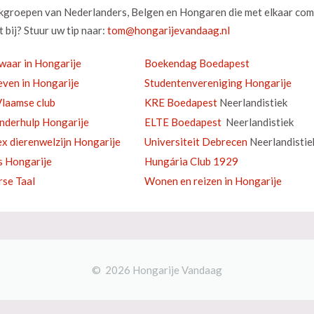
okgroepen van Nederlanders, Belgen en Hongaren die met elkaar com
 bij? Stuur uw tip naar:
waar in Hongarije
Boekendag Boedapest
ven in Hongarije
Studentenvereniging Hongarije
laamse club
KRE Boedapest
Neerlandistiek
inderhulp Hongarije
ELTE Boedapest
Neerlandistiek
ex dierenwelzijn Hongarije
Universiteit Debrecen
Neerlandistie
s Hongarije
Hungária Club 1929
se Taal
Wonen en reizen in Hongarije
© 2026 Hongarije Vandaag