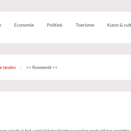
e
Economie
Politiek
Toerisme
Kunst & cul
e landen
>> Roemenië <<
 vierde is het aantal kleine bierbrouwerijen gedaald ten opzichte