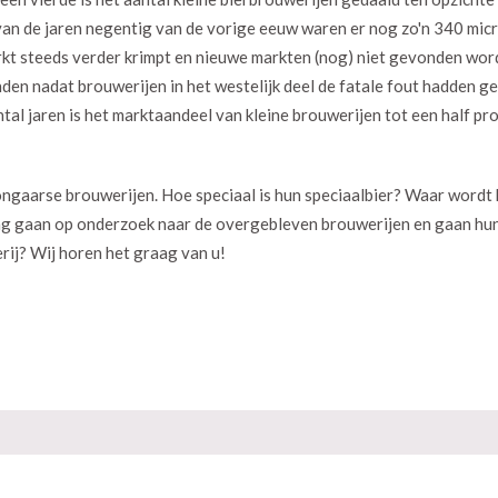
 van de jaren negentig van de vorige eeuw waren er nog zo'n 340 mic
arkt steeds verder krimpt en nieuwe markten (nog) niet gevonden wo
vinden nadat brouwerijen in het westelijk deel de fatale fout hadden 
ntal jaren is het marktaandeel van kleine brouwerijen tot een half pr
Hongaarse brouwerijen. Hoe speciaal is hun speciaalbier? Waar wordt
aag gaan op onderzoek naar de overgebleven brouwerijen en gaan hun
ij? Wij horen het graag van u!