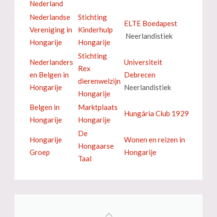
Nederland
Nederlandse
Stichting
ELTE Boedapest
Vereniging in
Kinderhulp
Neerlandistiek
Hongarije
Hongarije
Stichting
Nederlanders
Universiteit
Rex
en Belgen in
Debrecen
dierenwelzijn
Hongarije
Neerlandistiek
Hongarije
Belgen in
Marktplaats
Hungária Club 1929
Hongarije
Hongarije
De
Hongarije
Wonen en reizen in
Hongaarse
Groep
Hongarije
Taal