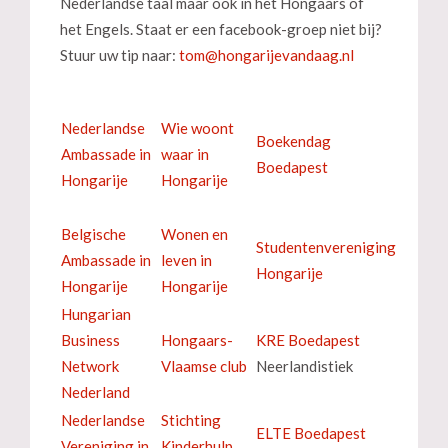
Nederlandse taal maar ook in het Hongaars of
het Engels. Staat er een facebook-groep niet bij?
Stuur uw tip naar:
Nederlandse
Wie woont
Boekendag
Ambassade in
waar in
Boedapest
Hongarije
Hongarije
Belgische
Wonen en
Studentenvereniging
Ambassade in
leven in
Hongarije
Hongarije
Hongarije
Hungarian
Business
Hongaars-
KRE Boedapest
Network
Vlaamse club
Neerlandistiek
Nederland
Nederlandse
Stichting
ELTE Boedapest
Vereniging in
Kinderhulp