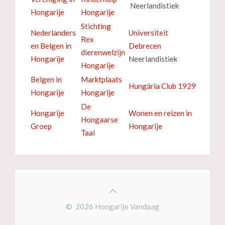
Neerlandistiek
Hongarije
Hongarije
Stichting
Nederlanders
Universiteit
Rex
en Belgen in
Debrecen
dierenwelzijn
Hongarije
Neerlandistiek
Hongarije
Belgen in
Marktplaats
Hungária Club 1929
Hongarije
Hongarije
De
Hongarije
Wonen en reizen in
Hongaarse
Groep
Hongarije
Taal
© 2026 Hongarije Vandaag