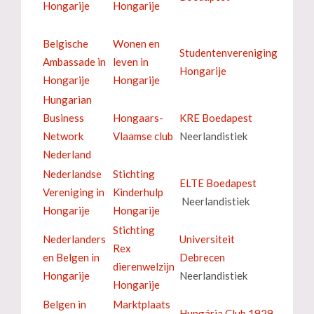
Hongarije
Hongarije
Belgische
Wonen en
Studentenvereniging
Ambassade in
leven in
Hongarije
Hongarije
Hongarije
Hungarian
Business
Hongaars-
KRE Boedapest
Network
Vlaamse club
Neerlandistiek
Nederland
Nederlandse
Stichting
ELTE Boedapest
Vereniging in
Kinderhulp
Neerlandistiek
Hongarije
Hongarije
Stichting
Nederlanders
Universiteit
Rex
en Belgen in
Debrecen
dierenwelzijn
Hongarije
Neerlandistiek
Hongarije
Belgen in
Marktplaats
Hungária Club 1929