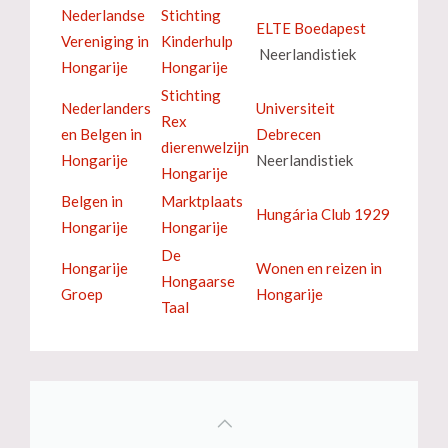
Nederlandse
Stichting
ELTE Boedapest
Vereniging in
Kinderhulp
Neerlandistiek
Hongarije
Hongarije
Stichting
Nederlanders
Universiteit
Rex
en Belgen in
Debrecen
dierenwelzijn
Hongarije
Neerlandistiek
Hongarije
Belgen in
Marktplaats
Hungária Club 1929
Hongarije
Hongarije
De
Hongarije
Wonen en reizen in
Hongaarse
Groep
Hongarije
Taal