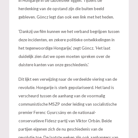
in Hongarije in de taboesfeer liggen. Tijdens de
herdenking van de opstand zijn die buiten beeld
gebleven. Göncz legt dan ook een link met het heden.
'Dankzij uw film kunnen we het verband begrijpen tussen
deze incidenten, en zekere politieke ontwikkelingen in
het tegenwoordige Hongarije,' zegt Göncz. 'Het laat
duidelijk zien dat we open moeten spreken over de
duistere kanten van onze geschiedenis.'
Dit lijkt een verwijzing naar de verdeelde viering van de
revolutie. Hongarije is sterk gepolariseerd. Het land is
verscheurd tussen de aanhang van de voormalig
communistische MSZP onder leiding van socialistische
premier Ferenc Gyurcsány en de nationaal-
conservatieve Fidesz-partij van Viktor Orbán. Beide
partijen eigenen zich de nu geschiedenis van de
revolutie toe. De laatste weken zijn ook aanhangers van