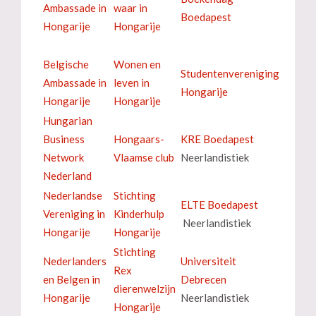
Ambassade in
waar in
Boedapest
Hongarije
Hongarije
Belgische
Wonen en
Studentenvereniging
Ambassade in
leven in
Hongarije
Hongarije
Hongarije
Hungarian
Business
Hongaars-
KRE Boedapest
Network
Vlaamse club
Neerlandistiek
Nederland
Nederlandse
Stichting
ELTE Boedapest
Vereniging in
Kinderhulp
Neerlandistiek
Hongarije
Hongarije
Stichting
Nederlanders
Universiteit
Rex
en Belgen in
Debrecen
dierenwelzijn
Hongarije
Neerlandistiek
Hongarije