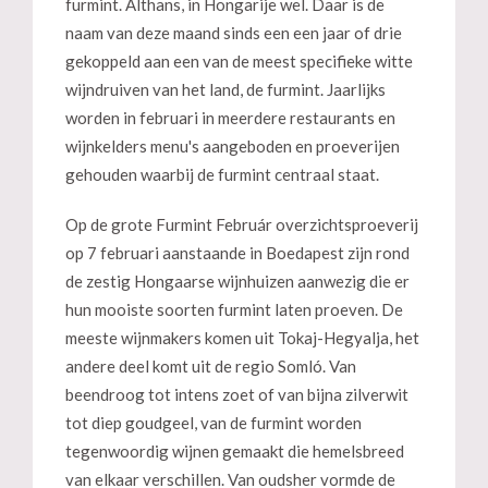
furmint. Althans, in Hongarije wel. Daar is de
naam van deze maand sinds een een jaar of drie
gekoppeld aan een van de meest specifieke witte
wijndruiven van het land, de furmint. Jaarlijks
worden in februari in meerdere restaurants en
wijnkelders menu's aangeboden en proeverijen
gehouden waarbij de furmint centraal staat.
Op de grote Furmint Február overzichtsproeverij
op 7 februari aanstaande in Boedapest zijn rond
de zestig Hongaarse wijnhuizen aanwezig die er
hun mooiste soorten furmint laten proeven. De
meeste wijnmakers komen uit Tokaj-Hegyalja, het
andere deel komt uit de regio Somló. Van
beendroog tot intens zoet of van bijna zilverwit
tot diep goudgeel, van de furmint worden
tegenwoordig wijnen gemaakt die hemelsbreed
van elkaar verschillen. Van oudsher vormde de