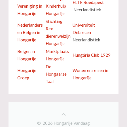
ELTE Boedapest
Vereniging in
Kinderhulp
Neerlandistiek
Hongarije
Hongarije
Stichting
Nederlanders
Universiteit
Rex
en Belgen in
Debrecen
dierenwelzijn
Hongarije
Neerlandistiek
Hongarije
Belgen in
Marktplaats
Hungária Club 1929
Hongarije
Hongarije
De
Hongarije
Wonen en reizen in
Hongaarse
Groep
Hongarije
Taal
© 2026 Hongarije Vandaag