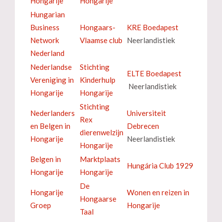
Hongarije
Hongarije
Hungarian
Business
Hongaars-
KRE Boedapest
Network
Vlaamse club
Neerlandistiek
Nederland
Nederlandse
Stichting
ELTE Boedapest
Vereniging in
Kinderhulp
Neerlandistiek
Hongarije
Hongarije
Stichting
Nederlanders
Universiteit
Rex
en Belgen in
Debrecen
dierenwelzijn
Hongarije
Neerlandistiek
Hongarije
Belgen in
Marktplaats
Hungária Club 1929
Hongarije
Hongarije
De
Hongarije
Wonen en reizen in
Hongaarse
Groep
Hongarije
Taal