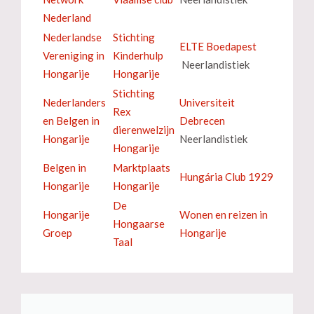
Nederland
Nederlandse
Stichting
ELTE Boedapest
Vereniging in
Kinderhulp
Neerlandistiek
Hongarije
Hongarije
Stichting
Nederlanders
Universiteit
Rex
en Belgen in
Debrecen
dierenwelzijn
Hongarije
Neerlandistiek
Hongarije
Belgen in
Marktplaats
Hungária Club 1929
Hongarije
Hongarije
De
Hongarije
Wonen en reizen in
Hongaarse
Groep
Hongarije
Taal