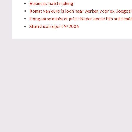
Business matchmaking
Komst van euro is loon naar werken voor ex-Joegos
Hongaarse minister prijst Nederlandse film antisemi
Statistical report 9/2006