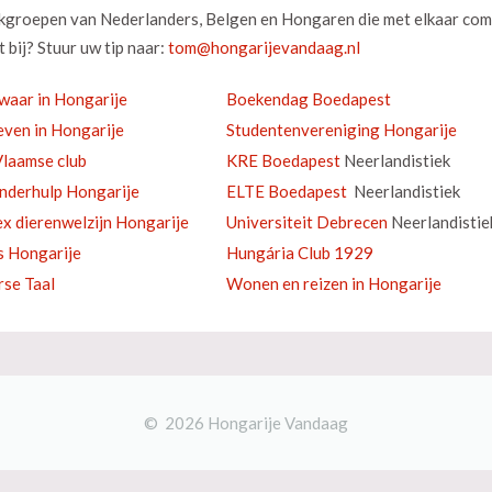
okgroepen van Nederlanders, Belgen en Hongaren die met elkaar com
 bij? Stuur uw tip naar:
waar in Hongarije
Boekendag Boedapest
ven in Hongarije
Studentenvereniging Hongarije
laamse club
KRE Boedapest
Neerlandistiek
inderhulp Hongarije
ELTE Boedapest
Neerlandistiek
ex dierenwelzijn Hongarije
Universiteit Debrecen
Neerlandistie
s Hongarije
Hungária Club 1929
se Taal
Wonen en reizen in Hongarije
© 2026 Hongarije Vandaag