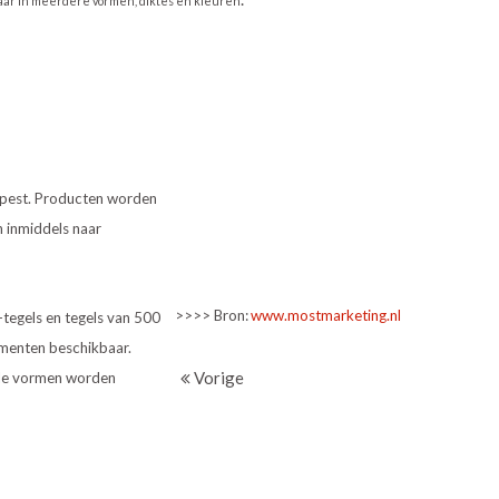
baar in meerdere vormen, diktes en kleuren
dapest. Producten worden
n inmiddels naar
>>>> Bron:
www.mostmarketing.nl
tegels en tegels van 500
ementen beschikbaar.
Vorige
vele vormen worden