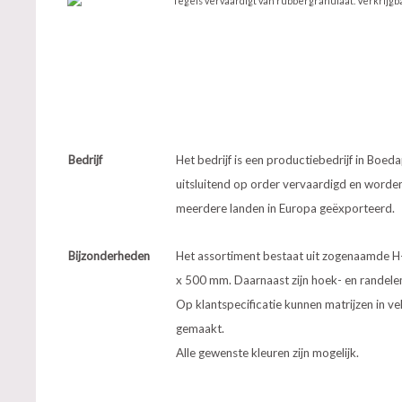
Tegels vervaardigt van rubbergranulaat. Verkrijg
Bedrijf
Het bedrijf is een productiebedrijf in Boe
uitsluitend op order vervaardigd en worde
meerdere landen in Europa geëxporteerd.
Bijzonderheden
Het assortiment bestaat uit zogenaamde H-
x 500 mm. Daarnaast zijn hoek- en randel
Op klantspecificatie kunnen matrijzen in 
gemaakt.
Alle gewenste kleuren zijn mogelijk.