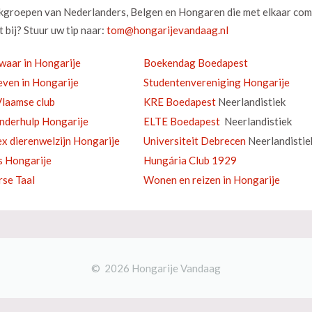
okgroepen van Nederlanders, Belgen en Hongaren die met elkaar com
 bij? Stuur uw tip naar:
waar in Hongarije
Boekendag Boedapest
ven in Hongarije
Studentenvereniging Hongarije
laamse club
KRE Boedapest
Neerlandistiek
inderhulp Hongarije
ELTE Boedapest
Neerlandistiek
ex dierenwelzijn Hongarije
Universiteit Debrecen
Neerlandistie
s Hongarije
Hungária Club 1929
se Taal
Wonen en reizen in Hongarije
© 2026 Hongarije Vandaag