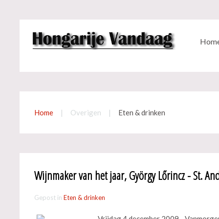
Hom
Home
Overigen
Eten & drinken
Wijnmaker van het jaar, György Lőrincz - St. An
Gepost in
Eten & drinken
Vrijdag 4 december 2009 - Vanmorgen