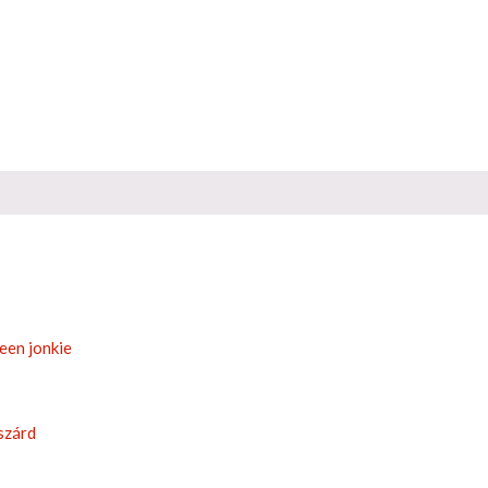
 een jonkie
szárd