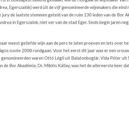
drea, Egerszalók) werd uit de vijf genomineerde wijnmakers die ein
jury de laatste stemmen geteld van de ruim 130 leden van de Bor A
ndrea in Egerszalok, niet ver van de stad Eger. Sinds begin jaren neg
ar meest geliefde wijn aan de pers te laten proeven en iets over het
gságos cuvée 2008 rondgaan. Voor het eerst dit jaar was er een vrou
genomineerden waren Ottó Légli uit Balatonboglár, Vida Péter uit 
 de Bor Akadémia, Dr. Miklós Kállay, was het de allereerste keer dat 