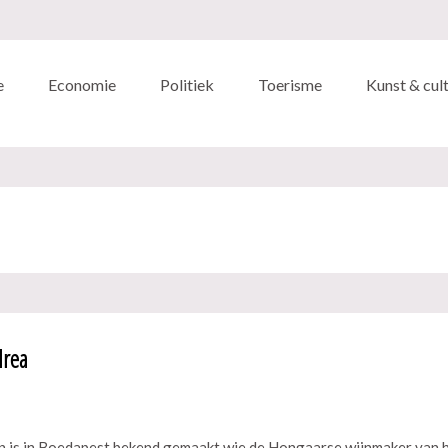
e
Economie
Politiek
Toerisme
Kunst & cul
drea
 is in Boedapest bekend gemaakt wie de Hongaarse wijnmaker van h