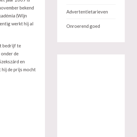
d november bekend
Advertentietarieven
kadémia (Wijn
entig werkt hij al
Onroerend goed
 bedrijf te
w onder de
Szekszárd en
hij de prijs mocht