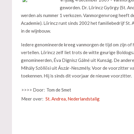
geworden. Dr. Lőrincz György (St. An
werden als nummer 1 verkozen. Vanmorgenvroeg heeft de 
Academie). Lőrincz runt sinds 2002 het familiebedrijf St. A
in de wijnbouw.
Iedere genomineerde kreeg vanmorgen de tijd om zijn of ha
vertellen. Lőrincz zelf liet trots de witte geurige Boldo
genomineerden, Éva Dignisz Gálné uit Kunság. De andere 
Mihály Szöllősi uit Ászár-Neszmély. Voor de voorzitter van
toekennen. Hij is sinds dit voorjaar de nieuwe voorzitter.
>>>> Door:
Tom de Smet
Meer over:
St. Andrea, Nederlandstalig