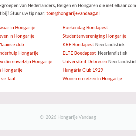
okgroepen van Nederlanders, Belgen en Hongaren die met elkaar com
 bij? Stuur uw tip naar:
waar in Hongarije
Boekendag Boedapest
ven in Hongarije
Studentenvereniging Hongarije
laamse club
KRE Boedapest
Neerlandistiek
inderhulp Hongarije
ELTE Boedapest
Neerlandistiek
ex dierenwelzijn Hongarije
Universiteit Debrecen
Neerlandistie
s Hongarije
Hungária Club 1929
se Taal
Wonen en reizen in Hongarije
© 2026 Hongarije Vandaag