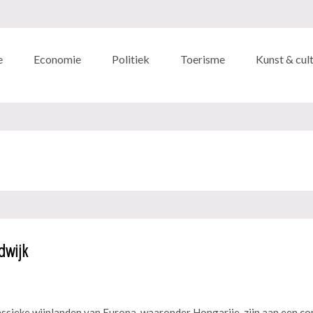
e
Economie
Politiek
Toerisme
Kunst & cul
dwijk
sieke wijnlanden van Europa, waaronder Hongarije, zijn aan een c