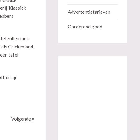
erij
'Klassiek
Advertentietarieven
ebbers,
Onroerend goed
el zullen niet
 als Griekenland,
een tafel
t in zijn
Volgende