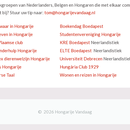
okgroepen van Nederlanders, Belgen en Hongaren die met elkaar com
 bij? Stuur uw tip naar:
waar in Hongarije
Boekendag Boedapest
ven in Hongarije
Studentenvereniging Hongarije
laamse club
KRE Boedapest
Neerlandistiek
inderhulp Hongarije
ELTE Boedapest
Neerlandistiek
ex dierenwelzijn Hongarije
Universiteit Debrecen
Neerlandistie
s Hongarije
Hungária Club 1929
se Taal
Wonen en reizen in Hongarije
© 2026 Hongarije Vandaag