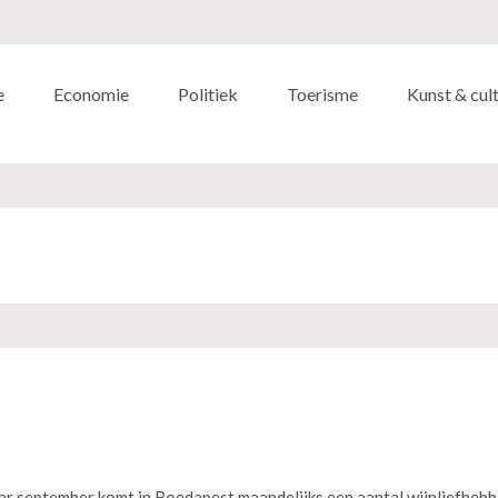
e
Economie
Politiek
Toerisme
Kunst & cul
ar september komt in Boedapest maandelijks een aantal wijnliefhebbe