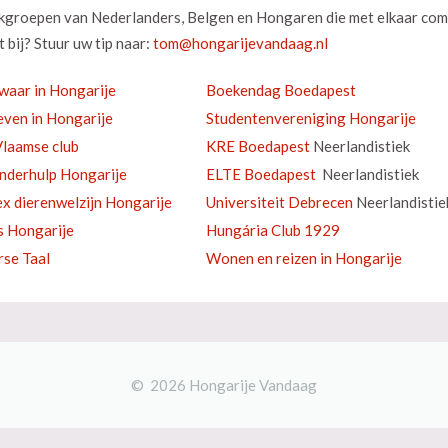
okgroepen van Nederlanders, Belgen en Hongaren die met elkaar com
 bij? Stuur uw tip naar:
waar in Hongarije
Boekendag Boedapest
ven in Hongarije
Studentenvereniging Hongarije
laamse club
KRE Boedapest
Neerlandistiek
inderhulp Hongarije
ELTE Boedapest
Neerlandistiek
ex dierenwelzijn Hongarije
Universiteit Debrecen
Neerlandistie
s Hongarije
Hungária Club 1929
se Taal
Wonen en reizen in Hongarije
© 2026 Hongarije Vandaag