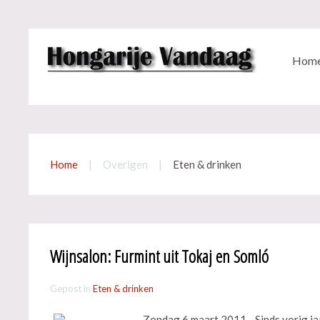
Hom
Home
Overigen
Eten & drinken
Wijnsalon: Furmint uit Tokaj en Somló
Gepost in
Eten & drinken
Zondag 6 maart 2011 - Sinds vorig ja