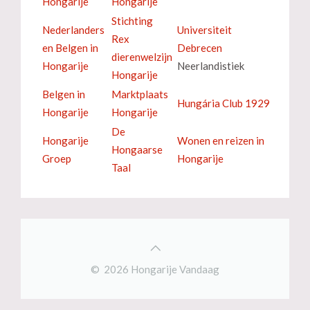
Hongarije
Hongarije
Stichting
Nederlanders
Universiteit
Rex
en Belgen in
Debrecen
dierenwelzijn
Hongarije
Neerlandistiek
Hongarije
Belgen in
Marktplaats
Hungária Club 1929
Hongarije
Hongarije
De
Hongarije
Wonen en reizen in
Hongaarse
Groep
Hongarije
Taal
© 2026 Hongarije Vandaag