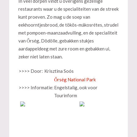
In veel dorpen vindt u overigens gezellige
restaurants waar u de specialiteiten van de streek
kunt proeven. Zo mag u de soep van
eekhoorntjesbrood, de tökös-mákosrétes, strudel
met pompoen-maanzaadvulling, en de specialiteit
van Őrség, Dödölle, gebakken stukjes
aardappeldeeg met zure room en gebakken ui,
zeker niet laten staan.
>>>> Door:
Krisztina Soós
Őrség National Park
>>>> Informatie:
Engelstalig, ook voor
Tourinform